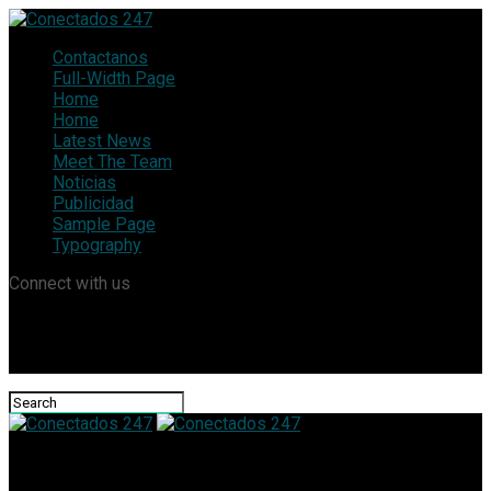
Contactanos
Full-Width Page
Home
Home
Latest News
Meet The Team
Noticias
Publicidad
Sample Page
Typography
Connect with us
Conectados 247