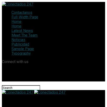
Contactanos
Full-Width Page
Home
Home
Latest News
Meet The Team
Noticias
Publicidad
Sample Page
Typography
Connect with us
Conectados 247