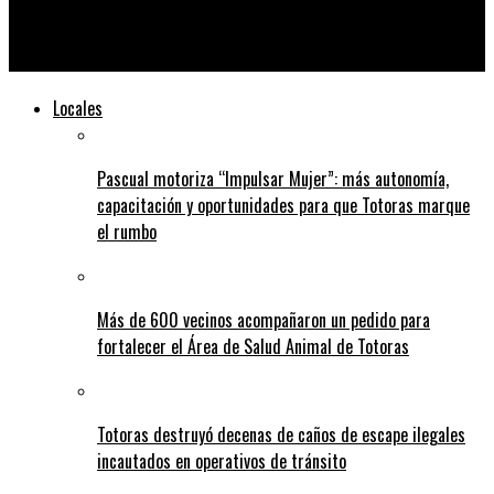
Aumentó el monto de las Becas Progresar y será de $ 20.000:
quiénes pueden inscribirse
Locales
Pascual motoriza “Impulsar Mujer”: más autonomía,
capacitación y oportunidades para que Totoras marque
el rumbo
Más de 600 vecinos acompañaron un pedido para
fortalecer el Área de Salud Animal de Totoras
Totoras destruyó decenas de caños de escape ilegales
incautados en operativos de tránsito