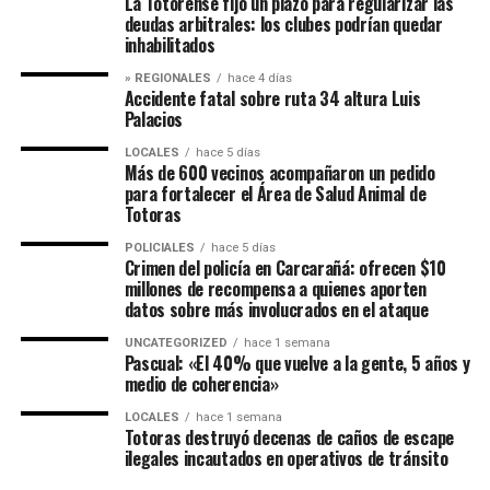
La Totorense fijó un plazo para regularizar las
deudas arbitrales: los clubes podrían quedar
inhabilitados
» REGIONALES
hace 4 días
Accidente fatal sobre ruta 34 altura Luis
Palacios
LOCALES
hace 5 días
Más de 600 vecinos acompañaron un pedido
para fortalecer el Área de Salud Animal de
Totoras
POLICIALES
hace 5 días
Crimen del policía en Carcarañá: ofrecen $10
millones de recompensa a quienes aporten
datos sobre más involucrados en el ataque
UNCATEGORIZED
hace 1 semana
Pascual: «El 40% que vuelve a la gente, 5 años y
medio de coherencia»
LOCALES
hace 1 semana
Totoras destruyó decenas de caños de escape
ilegales incautados en operativos de tránsito