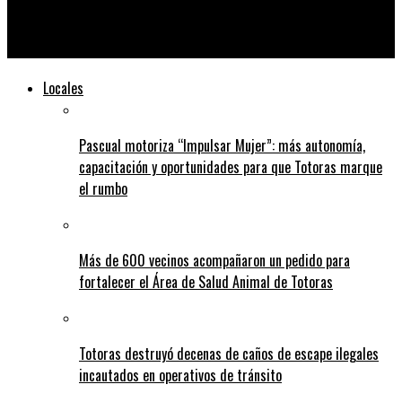
Comenzó el torneo de reserva AFA con presencia de tres
totorenses
Locales
Pascual motoriza “Impulsar Mujer”: más autonomía,
capacitación y oportunidades para que Totoras marque
el rumbo
Más de 600 vecinos acompañaron un pedido para
fortalecer el Área de Salud Animal de Totoras
Totoras destruyó decenas de caños de escape ilegales
incautados en operativos de tránsito