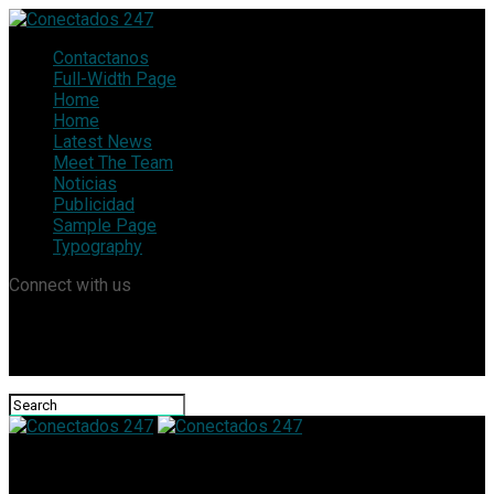
Contactanos
Full-Width Page
Home
Home
Latest News
Meet The Team
Noticias
Publicidad
Sample Page
Typography
Connect with us
Conectados 247