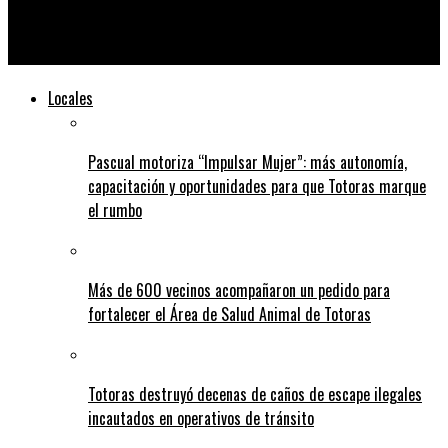
Concurso de asadores, aristias folclóricos y Los Lirios de
Santa Fe: San Genaro celebra sus fiesta patronales
Locales
Pascual motoriza “Impulsar Mujer”: más autonomía,
capacitación y oportunidades para que Totoras marque
el rumbo
Más de 600 vecinos acompañaron un pedido para
fortalecer el Área de Salud Animal de Totoras
Totoras destruyó decenas de caños de escape ilegales
incautados en operativos de tránsito