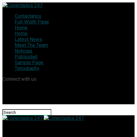
Contactanos
Full-Width Page
Home
Home
Latest News
Meet The Team
Noticias
Publicidad
Sample Page
Typography
Connect with us
Conectados 247