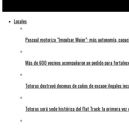
Conoce los cinco proyectos que presentaron los concejales en la
Locales
Pascual motoriza “Impulsar Mujer”: más autonomía, capac
Más de 600 vecinos acompañaron un pedido para fortalece
Totoras destruyó decenas de caños de escape ilegales inc
Totoras será sede histórica del Flat Track: la primera vez