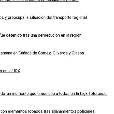
 y preocupa la situación del transporte regional
fue detenido tras una persecución en la región
e semana en Cañada de Gómez, Oliveros y Clason
s en la URX
ado: un momento que emocionó a todos en la Liga Totorense
 con elementos robados tras allanamientos policiales