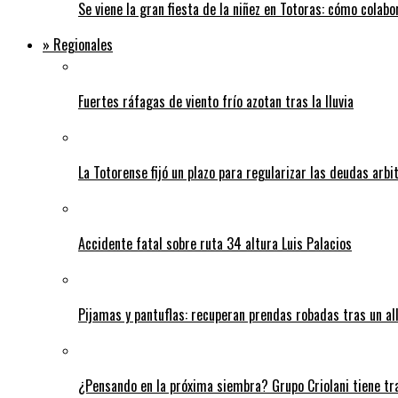
Se viene la gran fiesta de la niñez en Totoras: cómo colabo
» Regionales
Fuertes ráfagas de viento frío azotan tras la lluvia
La Totorense fijó un plazo para regularizar las deudas arbi
Accidente fatal sobre ruta 34 altura Luis Palacios
Pijamas y pantuflas: recuperan prendas robadas tras un 
¿Pensando en la próxima siembra? Grupo Criolani tiene tr