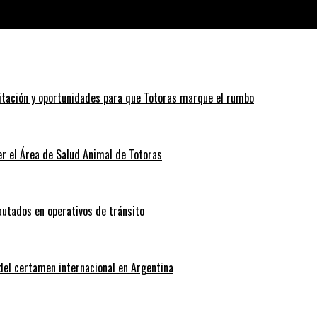
 ultima sesión
itación y oportunidades para que Totoras marque el rumbo
r el Área de Salud Animal de Totoras
autados en operativos de tránsito
 del certamen internacional en Argentina