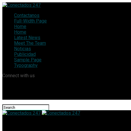
Contactanos
Full-Width Page
Home
Home
Latest News
Meet The Team
Noticias
Publicidad
Sample Page
Typography
Connect with us
Conectados 247