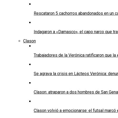
Rescataron 5 cachorros abandonados en un ca
Indagaron a «Damasco», el capo narco que tra
Clason
Trabajadores de la Verónica ratificaron que l
Se agrava la crisis en Lácteos Verónica: denun
Clason: atraparon a dos hombres de San Genaro 
Clason volvió a emocionarse: el futsal marcó e