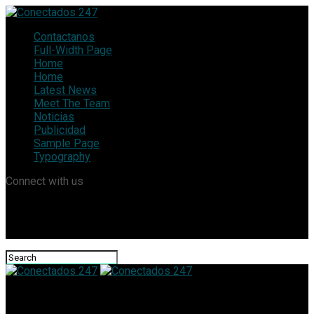
Contactanos
Full-Width Page
Home
Home
Latest News
Meet The Team
Noticias
Publicidad
Sample Page
Typography
Connect with us
Conectados 247