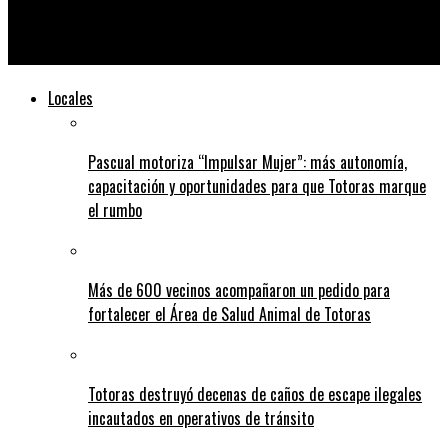
DJ, mates y reposera: la propuesta del Municipio de Totoras
para este viernes
Locales
Pascual motoriza “Impulsar Mujer”: más autonomía,
capacitación y oportunidades para que Totoras marque
el rumbo
Más de 600 vecinos acompañaron un pedido para
fortalecer el Área de Salud Animal de Totoras
Totoras destruyó decenas de caños de escape ilegales
incautados en operativos de tránsito