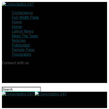
Contactanos
Full-Width Page
Home
Home
Latest News
Meet The Team
Noticias
Publicidad
Sample Page
Typography
Connect with us
Conectados 247