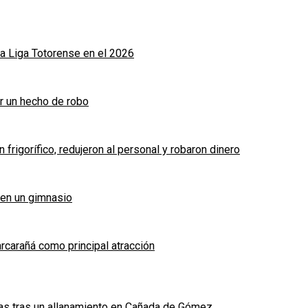
a Liga Totorense en el 2026
r un hecho de robo
frigorífico, redujeron al personal y robaron dinero
 en un gimnasio
arcarañá como principal atracción
das tras un allanamiento en Cañada de Gómez