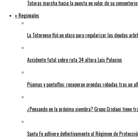
Totoras marcha hacia la puesta en valor de su cementerio
» Regionales
La Totorense fijó un plazo para regularizar las deudas arbi
Accidente fatal sobre ruta 34 altura Luis Palacios
Pijamas y pantuflas: recuperan prendas robadas tras un 
¿Pensando en la próxima siembra? Grupo Criolani tiene tr
Santa Fe adhiere definitivamente al Régimen de Protecció