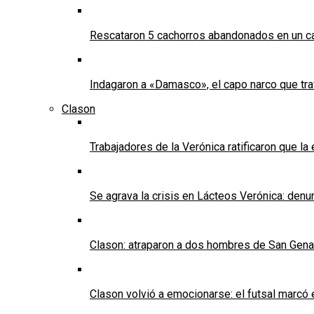
Rescataron 5 cachorros abandonados en un ca
Indagaron a «Damasco», el capo narco que tra
Clason
Trabajadores de la Verónica ratificaron que l
Se agrava la crisis en Lácteos Verónica: denun
Clason: atraparon a dos hombres de San Genaro 
Clason volvió a emocionarse: el futsal marcó e