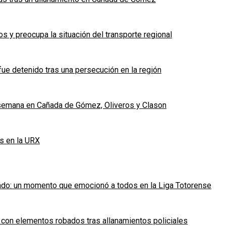
 y preocupa la situación del transporte regional
fue detenido tras una persecución en la región
e semana en Cañada de Gómez, Oliveros y Clason
s en la URX
ado: un momento que emocionó a todos en la Liga Totorense
 con elementos robados tras allanamientos policiales