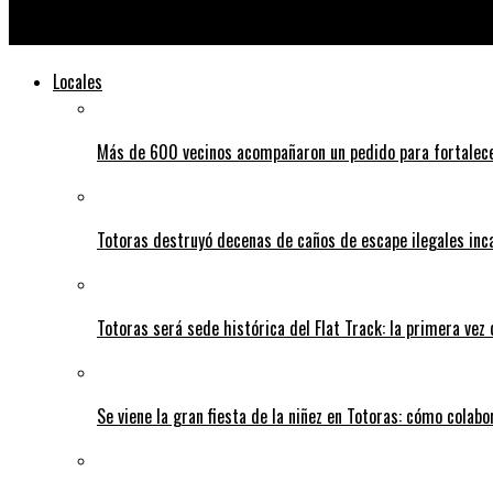
El Concejo Municipal de Totoras reconoció a Canal 4 por su dest
Locales
Más de 600 vecinos acompañaron un pedido para fortalece
Totoras destruyó decenas de caños de escape ilegales inc
Totoras será sede histórica del Flat Track: la primera vez
Se viene la gran fiesta de la niñez en Totoras: cómo colabo