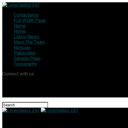
Contactanos
Full-Width Page
Home
Home
Latest News
Meet The Team
Noticias
Publicidad
Sample Page
Typography
Connect with us
Conectados 247