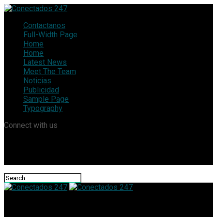
Contactanos
Full-Width Page
Home
Home
Latest News
Meet The Team
Noticias
Publicidad
Sample Page
Typography
Connect with us
Conectados 247