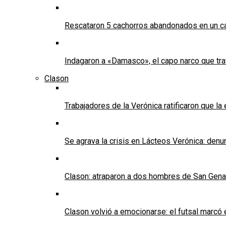
Rescataron 5 cachorros abandonados en un ca
Indagaron a «Damasco», el capo narco que tra
Clason
Trabajadores de la Verónica ratificaron que l
Se agrava la crisis en Lácteos Verónica: denun
Clason: atraparon a dos hombres de San Genaro 
Clason volvió a emocionarse: el futsal marcó e