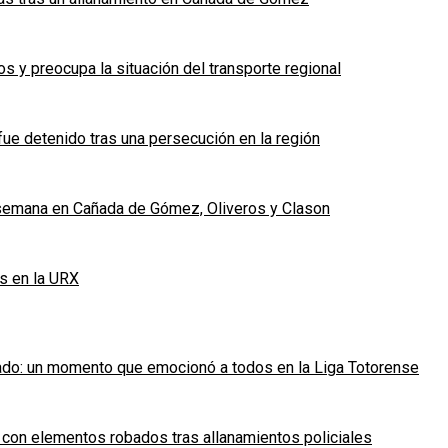
 y preocupa la situación del transporte regional
fue detenido tras una persecución en la región
e semana en Cañada de Gómez, Oliveros y Clason
s en la URX
ado: un momento que emocionó a todos en la Liga Totorense
 con elementos robados tras allanamientos policiales