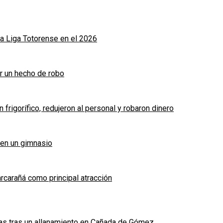
a Liga Totorense en el 2026
r un hecho de robo
frigorífico, redujeron al personal y robaron dinero
 en un gimnasio
arcarañá como principal atracción
das tras un allanamiento en Cañada de Gómez