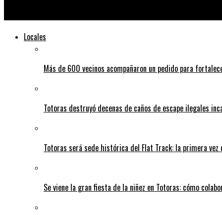
El gobierno autorizó la venta de medicamentos en kioscos y su
Locales
Más de 600 vecinos acompañaron un pedido para fortalece
Totoras destruyó decenas de caños de escape ilegales inc
Totoras será sede histórica del Flat Track: la primera vez
Se viene la gran fiesta de la niñez en Totoras: cómo colabo