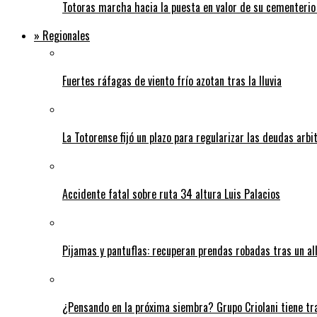
Totoras marcha hacia la puesta en valor de su cementerio
» Regionales
Fuertes ráfagas de viento frío azotan tras la lluvia
La Totorense fijó un plazo para regularizar las deudas arbi
Accidente fatal sobre ruta 34 altura Luis Palacios
Pijamas y pantuflas: recuperan prendas robadas tras un 
¿Pensando en la próxima siembra? Grupo Criolani tiene tr