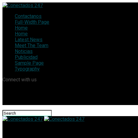
Contactanos
Full-Width Page
Home
Home
Latest News
Meet The Team
Noticias
Publicidad
Sample Page
Typography
Connect with us
Conectados 247