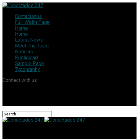
Contactanos
Full-Width Page
Home
Home
Latest News
Meet The Team
Noticias
Publicidad
Sample Page
Typography
Connect with us
Conectados 247