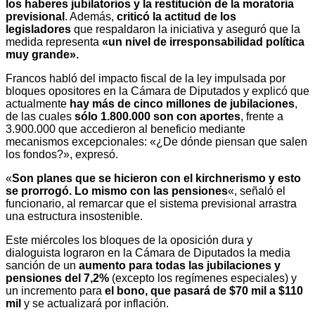
los haberes jubilatorios y la restitución de la moratoria
previsional
. Además,
criticó la actitud de los
legisladores
que respaldaron la iniciativa y aseguró que la
medida representa
«un nivel de irresponsabilidad política
muy grande».
Francos habló del impacto fiscal de la ley impulsada por
bloques opositores en la Cámara de Diputados y explicó que
actualmente
hay más de cinco millones de jubilaciones
,
de las cuales
sólo 1.800.000 son con aportes
, frente a
3.900.000 que accedieron al beneficio mediante
mecanismos excepcionales: «¿De dónde piensan que salen
los fondos?», expresó.
«
Son planes que se hicieron con el kirchnerismo y esto
se prorrogó. Lo mismo con las pensiones
«, señaló el
funcionario, al remarcar que el sistema previsional arrastra
una estructura insostenible.
Este miércoles los bloques de la oposición dura y
dialoguista lograron en la Cámara de Diputados la media
sanción de un
aumento para todas las jubilaciones y
pensiones del 7,2%
(excepto los regímenes especiales) y
un incremento para
el bono, que pasará de $70 mil a $110
mil
y se actualizará por inflación.