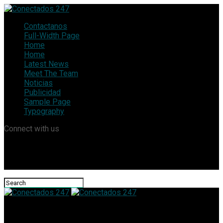
Contactanos
Full-Width Page
Home
Home
Latest News
Meet The Team
Noticias
Publicidad
Sample Page
Typography
Connect with us
Conectados 247