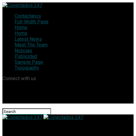
Contactanos
Full-Width Page
Home
Home
Latest News
Meet The Team
Noticias
Publicidad
Sample Page
Typography
Connect with us
Conectados 247