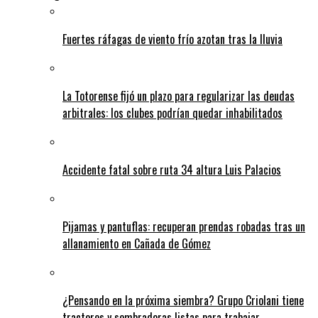
Fuertes ráfagas de viento frío azotan tras la lluvia
La Totorense fijó un plazo para regularizar las deudas
arbitrales: los clubes podrían quedar inhabilitados
Accidente fatal sobre ruta 34 altura Luis Palacios
Pijamas y pantuflas: recuperan prendas robadas tras un
allanamiento en Cañada de Gómez
¿Pensando en la próxima siembra? Grupo Criolani tiene
tractores y sembradoras listas para trabajar