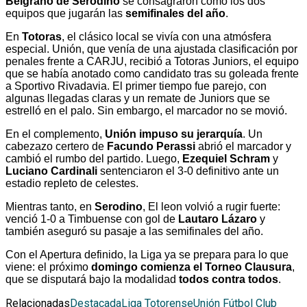
Belgrano de Serodino
se consagraron como los dos
equipos que jugarán las
semifinales del año
.
En
Totoras
, el clásico local se vivía con una atmósfera
especial. Unión, que venía de una ajustada clasificación por
penales frente a CARJU, recibió a Totoras Juniors, el equipo
que se había anotado como candidato tras su goleada frente
a Sportivo Rivadavia. El primer tiempo fue parejo, con
algunas llegadas claras y un remate de Juniors que se
estrelló en el palo. Sin embargo, el marcador no se movió.
En el complemento,
Unión impuso su jerarquía
. Un
cabezazo certero de
Facundo Perassi
abrió el marcador y
cambió el rumbo del partido. Luego,
Ezequiel Schram
y
Luciano Cardinali
sentenciaron el 3-0 definitivo ante un
estadio repleto de celestes.
Mientras tanto, en
Serodino
, El leon volvió a rugir fuerte:
venció 1-0 a Timbuense con gol de
Lautaro Lázaro
y
también aseguró su pasaje a las semifinales del año.
Con el Apertura definido, la Liga ya se prepara para lo que
viene: el próximo
domingo comienza el Torneo Clausura
,
que se disputará bajo la modalidad
todos contra todos
.
Relacionadas
Destacada
Liga Totorense
Unión Fútbol Club