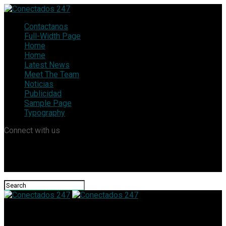
Contactanos
Full-Width Page
Home
Home
Latest News
Meet The Team
Noticias
Publicidad
Sample Page
Typography
Connect with us
Conectados 247