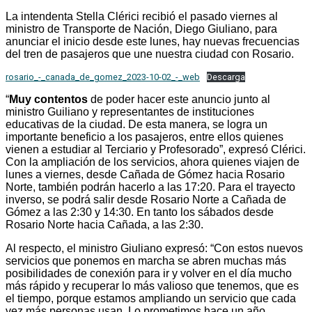
La intendenta Stella Clérici recibió el pasado viernes al
ministro de Transporte de Nación, Diego Giuliano, para
anunciar el inicio desde este lunes, hay nuevas frecuencias
del tren de pasajeros que une nuestra ciudad con Rosario.
rosario_-_canada_de_gomez_2023-10-02_-_web
Descarga
“
Muy contentos
de poder hacer este anuncio junto al
ministro Guiliano y representantes de instituciones
educativas de la ciudad. De esta manera, se logra un
importante beneficio a los pasajeros, entre ellos quienes
vienen a estudiar al Terciario y Profesorado”, expresó Clérici.
Con la ampliación de los servicios, ahora quienes viajen de
lunes a viernes, desde Cañada de Gómez hacia Rosario
Norte, también podrán hacerlo a las 17:20. Para el trayecto
inverso, se podrá salir desde Rosario Norte a Cañada de
Gómez a las 2:30 y 14:30. En tanto los sábados desde
Rosario Norte hacia Cañada, a las 2:30.
Al respecto, el ministro Giuliano expresó: “Con estos nuevos
servicios que ponemos en marcha se abren muchas más
posibilidades de conexión para ir y volver en el día mucho
más rápido y recuperar lo más valioso que tenemos, que es
el tiempo, porque estamos ampliando un servicio que cada
vez más personas usan. Lo prometimos hace un año,