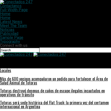
Contactanos
Full-Width Page
Home
Home
Latest News
Meet The Team
Noticias
Publicidad
Sample Page
Typography
Connect with us
Conectados 247
Fallece una niña de dos años tras ser golpeada por una reja en
San Genaro
Locales
Más de 600 vecinos acompañaron un pedido para fortalecer el Área de
Salud Animal de Totoras
Totoras destruyó decenas de caños de escape ilegales incautados en
operativos de tránsito
Totoras será sede histórica del Flat Track: la primera vez del certamen
internacional en Argentina