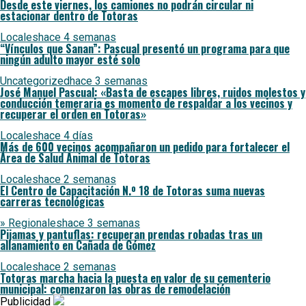
Desde este viernes, los camiones no podrán circular ni
estacionar dentro de Totoras
Locales
hace 4 semanas
“Vínculos que Sanan”: Pascual presentó un programa para que
ningún adulto mayor esté solo
Uncategorized
hace 3 semanas
José Manuel Pascual: «Basta de escapes libres, ruidos molestos y
conducción temeraria es momento de respaldar a los vecinos y
recuperar el orden en Totoras»
Locales
hace 4 días
Más de 600 vecinos acompañaron un pedido para fortalecer el
Área de Salud Animal de Totoras
Locales
hace 2 semanas
El Centro de Capacitación N.º 18 de Totoras suma nuevas
carreras tecnológicas
» Regionales
hace 3 semanas
Pijamas y pantuflas: recuperan prendas robadas tras un
allanamiento en Cañada de Gómez
Locales
hace 2 semanas
Totoras marcha hacia la puesta en valor de su cementerio
municipal: comenzaron las obras de remodelación
Publicidad