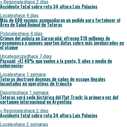
» Regionales
hace 2 días
Accidente fatal sobre ruta 34 altura Luis Palacios
Locales
hace 4 días
Más de 600 vecinos acompañaron un pedido para fortalecer el
Área de Salud Animal de Totoras
Policiales
hace 4 días
Crimen del policía en Carcarañá: ofrecen $10 millones de
recompensa a quienes aporten datos sobre más involucrados en
el ataque
Uncategorized
hace 7 días
Pascual: «El 40% que vuelve a la gente, 5 años y medio de
coherencia»
Locales
hace 1 semana
Totoras destruyó decenas de caños de escape ilegales
incautados en operativos de tránsito
Deportes
hace 1 semana
Totoras será sede histórica del Flat Track: la primera vez del
certamen internacional en Argentina
» Regionales
hace 2 días
Accidente fatal sobre ruta 34 altura Luis Palacios
Locales
hace 2 semanas