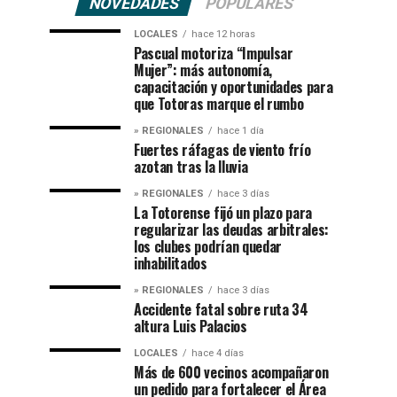
NOVEDADES
POPULARES
LOCALES
hace 12 horas
Pascual motoriza “Impulsar
Mujer”: más autonomía,
capacitación y oportunidades para
que Totoras marque el rumbo
» REGIONALES
hace 1 día
Fuertes ráfagas de viento frío
azotan tras la lluvia
» REGIONALES
hace 3 días
La Totorense fijó un plazo para
regularizar las deudas arbitrales:
los clubes podrían quedar
inhabilitados
» REGIONALES
hace 3 días
Accidente fatal sobre ruta 34
altura Luis Palacios
LOCALES
hace 4 días
Más de 600 vecinos acompañaron
un pedido para fortalecer el Área