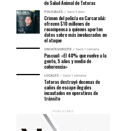
de Salud Animal de Totoras
POLICIALES
hace 5 días
Crimen del policía en Carcarañá:
ofrecen $10 millones de
recompensa a quienes aporten
datos sobre más involucrados en
el ataque
UNCATEGORIZED
hace 1 semana
Pascual: «El 40% que vuelve a la
gente, 5 años y medio de
coherencia»
LOCALES
hace 1 semana
Totoras destruyó decenas de
caños de escape ilegales
incautados en operativos de
tránsito
PUBLICIDAD