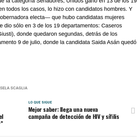
de la categoría Senadores, Unidos ganó en 13 de los 19
en todos los casos, lo hizo con candidatos hombres. Y
egobernadora electa— que hubo candidatas mujeres
se dio sólo en 3 de los 19 departamentos: Caseros
Giusti), donde quedaron segundas, detrás de los
amento 9 de julio, donde la candidata Saida Asán quedó
ISELA SCAGLIA
LO QUE SIGUE
Mejor saber: llega una nueva
el
campaña de detección de HIV y sífilis
r”