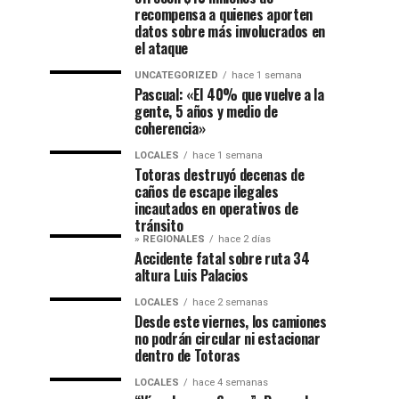
recompensa a quienes aporten
datos sobre más involucrados en
el ataque
UNCATEGORIZED
hace 1 semana
Pascual: «El 40% que vuelve a la
gente, 5 años y medio de
coherencia»
LOCALES
hace 1 semana
Totoras destruyó decenas de
caños de escape ilegales
incautados en operativos de
tránsito
» REGIONALES
hace 2 días
Accidente fatal sobre ruta 34
altura Luis Palacios
LOCALES
hace 2 semanas
Desde este viernes, los camiones
no podrán circular ni estacionar
dentro de Totoras
LOCALES
hace 4 semanas