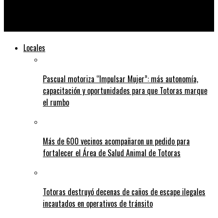
Gratuito, anónimo y confidencial: llega una nueva campaña de
detección de HIV y Sífilis
Locales
Pascual motoriza “Impulsar Mujer”: más autonomía,
capacitación y oportunidades para que Totoras marque
el rumbo
Más de 600 vecinos acompañaron un pedido para
fortalecer el Área de Salud Animal de Totoras
Totoras destruyó decenas de caños de escape ilegales
incautados en operativos de tránsito