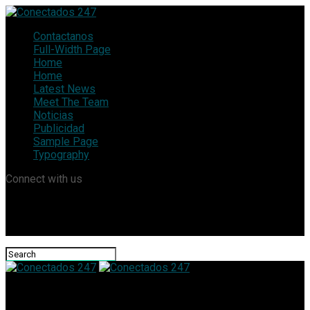
Contactanos
Full-Width Page
Home
Home
Latest News
Meet The Team
Noticias
Publicidad
Sample Page
Typography
Connect with us
Conectados 247