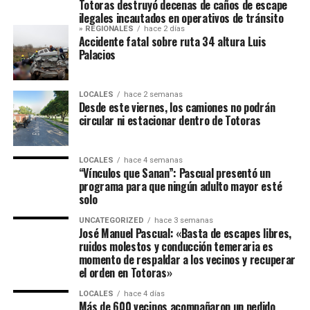
Totoras destruyó decenas de caños de escape
ilegales incautados en operativos de tránsito
» REGIONALES
hace 2 días
Accidente fatal sobre ruta 34 altura Luis
Palacios
LOCALES
hace 2 semanas
Desde este viernes, los camiones no podrán
circular ni estacionar dentro de Totoras
LOCALES
hace 4 semanas
“Vínculos que Sanan”: Pascual presentó un
programa para que ningún adulto mayor esté
solo
UNCATEGORIZED
hace 3 semanas
José Manuel Pascual: «Basta de escapes libres,
ruidos molestos y conducción temeraria es
momento de respaldar a los vecinos y recuperar
el orden en Totoras»
LOCALES
hace 4 días
Más de 600 vecinos acompañaron un pedido