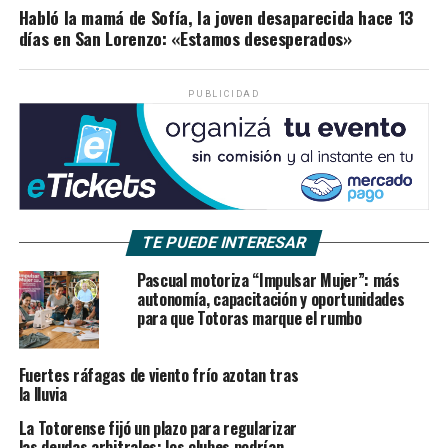
Habló la mamá de Sofía, la joven desaparecida hace 13
días en San Lorenzo: «Estamos desesperados»
PUBLICIDAD
TE PUEDE INTERESAR
Pascual motoriza “Impulsar Mujer”: más
autonomía, capacitación y oportunidades
para que Totoras marque el rumbo
Fuertes ráfagas de viento frío azotan tras
la lluvia
La Totorense fijó un plazo para regularizar
las deudas arbitrales: los clubes podrían