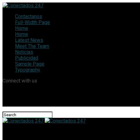
Contactanos
Full-Width Page
Home
Home
Latest News
Meet The Team
Noticias
Publicidad
Sample Page
Typography
Connect with us
Conectados 247