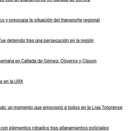
 y preocupa la situación del transporte regional
fue detenido tras una persecución en la región
e semana en Cañada de Gómez, Oliveros y Clason
s en la URX
ado: un momento que emocionó a todos en la Liga Totorense
 con elementos robados tras allanamientos policiales