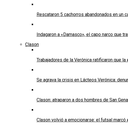
Rescataron 5 cachorros abandonados en un ca
Indagaron a «Damasco», el capo narco que tra
Clason
Trabajadores de la Verónica ratificaron que l
Se agrava la crisis en Lácteos Verónica: denun
Clason: atraparon a dos hombres de San Genaro 
Clason volvió a emocionarse: el futsal marcó e