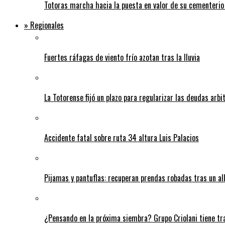
Totoras marcha hacia la puesta en valor de su cementerio
» Regionales
Fuertes ráfagas de viento frío azotan tras la lluvia
La Totorense fijó un plazo para regularizar las deudas arbi
Accidente fatal sobre ruta 34 altura Luis Palacios
Pijamas y pantuflas: recuperan prendas robadas tras un 
¿Pensando en la próxima siembra? Grupo Criolani tiene tr