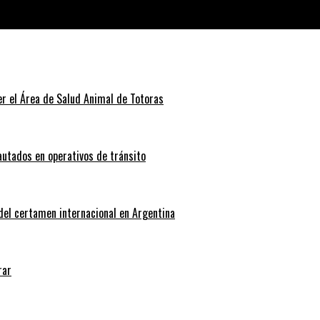
 Senadora, Dámaris Pacchiotti, visitó y recorrió la Comuna de Bus
r el Área de Salud Animal de Totoras
autados en operativos de tránsito
 del certamen internacional en Argentina
rar