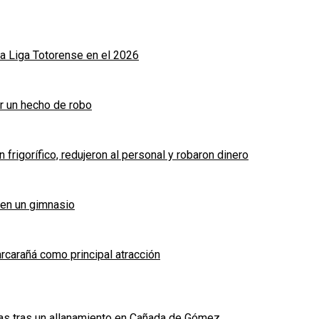
a Liga Totorense en el 2026
r un hecho de robo
frigorífico, redujeron al personal y robaron dinero
 en un gimnasio
arcarañá como principal atracción
das tras un allanamiento en Cañada de Gómez