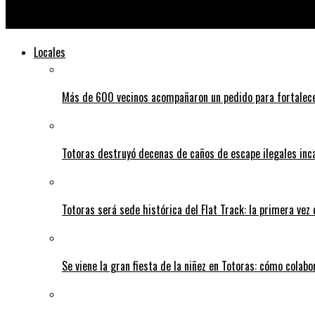
La Diputada Provincial por Ciudad Futura y actual precandidata a
Locales
Más de 600 vecinos acompañaron un pedido para fortalece
Totoras destruyó decenas de caños de escape ilegales inc
Totoras será sede histórica del Flat Track: la primera vez
Se viene la gran fiesta de la niñez en Totoras: cómo colabo