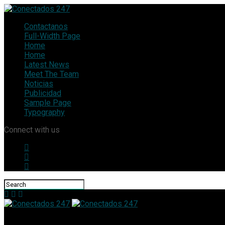
Contactanos
Full-Width Page
Home
Home
Latest News
Meet The Team
Noticias
Publicidad
Sample Page
Typography
Connect with us