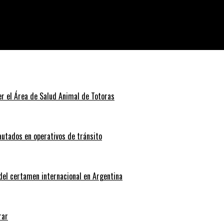
e con empresarios locales
r el Área de Salud Animal de Totoras
autados en operativos de tránsito
 del certamen internacional en Argentina
rar