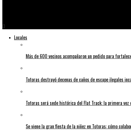
Conectados 247
Lanzamiento del programa Sinergia en totoras: Lanatti se reún
Locales
Más de 600 vecinos acompañaron un pedido para fortalece
Totoras destruyó decenas de caños de escape ilegales inc
Totoras será sede histórica del Flat Track: la primera vez
Se viene la gran fiesta de la niñez en Totoras: cómo colabo