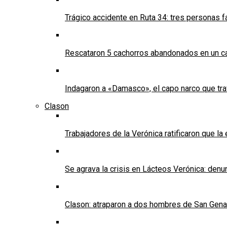
Trágico accidente en Ruta 34: tres personas f
Rescataron 5 cachorros abandonados en un ca
Indagaron a «Damasco», el capo narco que tra
Clason
Trabajadores de la Verónica ratificaron que l
Se agrava la crisis en Lácteos Verónica: denun
Clason: atraparon a dos hombres de San Genaro 