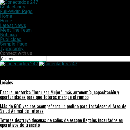
Contactanos
Full-Width Page
Home
Home
Latest News
Meet The Team
Noticias
Publicidad
Sample Page
Typography
Connect with us
Conectados 247
Las prepagas anunciaron una suba del 23% para marzo y ya
duplicaron su valor en tres meses
Locales
Pascual motoriza “Impulsar Mujer”: más autonomía, capacitación y
oportunidades para que Totoras marque el rumbo
Más de 600 vecinos acompañaron un pedido para fortalecer el Área de
Salud Animal de Totoras
Totoras destruyó decenas de caños de escape ilegales incautados en
operativos de tránsito