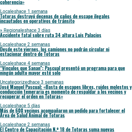
coherencia»
Locales
hace 1 semana
Totoras destruyó decenas de caños de escape ilegales
incautados en operativos de tránsito
» Regionales
hace 3 días
Accidente fatal sobre ruta 34 altura Luis Palacios
Locales
hace 2 semanas
Desde este viernes, los camiones no podrán circular ni
estacionar dentro de Totoras
Locales
hace 4 semanas
“Vínculos que Sanan”: Pascual presentó un programa para que
ningún adulto mayor esté solo
Uncategorized
hace 3 semanas
José Manuel Pascual: «Basta de escapes libres, ruidos molestos y
conducción temeraria es momento de respaldar a los vecinos y
recuperar el orden en Totoras»
Locales
hace 5 días
Más de 600 vecinos acompañaron un pedido para fortalecer el
Área de Salud Animal de Totoras
Locales
hace 2 semanas
El Centro de Capacitación N.º 18 de Totoras suma nuevas