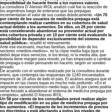
imposibilidad de hacerle frente a los nuevos valores
.
La consultora D´Alessio IROL analizó cuál fue la reacción de
los argentinos luego de enterarse que las prepagas
incrementarían el valor de sus cuotas drásticamente. «
Un 70
por ciento de los usuarios de medicina prepaga está
contemplando realizar cambios en su cobertura de salud
actual debido a los aumentos. De ellos, un 26 por ciento
está considerando abandonar su proveedor actual por
otra cobertura privada y un 10 por ciento está evaluando la
posibilidad de depender exclusivamente del sistema de
salud pública
«, resaltó el relevamiento.
Ante ese escenario, muchas familias, sobre todo de los
sectores «medios-medios», no la clase media baja (que ya
debió dejar esos servicios, si los tenía), ni la media alta, que
todavía tiene margen para resistir, ya han empezado a cambiar
de prepaga o están pensando en hacerlo, según un sondeo
privado.
De acuerdo con el sondeo realizado por la consultora durante
enero, que contempla las respuestas de 1240 encuestados
mayores de 18 años de todo el país. El análisis asegura que el
impacto en las clases bajas es mucho más profundo. «En el
segmento socioeconómico medio bajo, un 18 por ciento podría
verse forzado a abandonar el sistema de medicina prepaga por
completo», advirtió D’Alessio IROL.
Un 58 por ciento de los consultados prevé realizar algún
tipo de modificación en su plan de medicina prepaga por
los aumentos. «El impacto de los incrementos de precios
no discrimina y está afectando a todos los niveles de