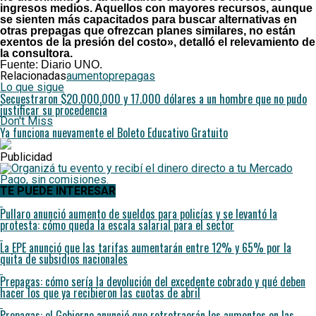
ingresos medios. Aquellos con mayores recursos, aunque
se sienten más capacitados para buscar alternativas en
otras prepagas que ofrezcan planes similares, no están
exentos de la presión del costo», detalló el relevamiento de
la consultora.
Fuente: Diario UNO.
Relacionadas
aumento
prepagas
Lo que sigue
Secuestraron $20.000.000 y 17.000 dólares a un hombre que no pudo
justificar su procedencia
Don't Miss
Ya funciona nuevamente el Boleto Educativo Gratuito
Publicidad
TE PUEDE INTERESAR
Pullaro anunció aumento de sueldos para policías y se levantó la
protesta: cómo queda la escala salarial para el sector
La EPE anunció que las tarifas aumentarán entre 12% y 65% por la
quita de subsidios nacionales
Prepagas: cómo sería la devolución del excedente cobrado y qué deben
hacer los que ya recibieron las cuotas de abril
Prepagas: el Gobierno anunció que retrotraerán los aumentos en las