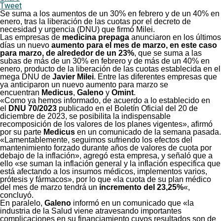
Tweet
Se suma a los aumentos de un 30% en febrero y de un 40% en
enero, tras la liberación de las cuotas por el decreto de
necesidad y urgencia (DNU) que firmó Milei.
Las empresas de
medicina prepaga
anunciaron en los últimos
días un nuevo
aumento para el mes de marzo, en este caso
para marzo, de alrededor de un 23%
, que se suma a las
subas de más de un 30% en febrero y de más de un 40% en
enero, producto de la liberación de las cuotas establecida en el
mega DNU de
Javier Milei
. Entre las diferentes empresas que
ya anticiparon un nuevo aumento para marzo se
encuentran
Medicus
,
Galeno
y
Omint
.
«Como ya hemos informado, de acuerdo a lo establecido en
el
DNU 70/2023
publicado en el Boletín Oficial del 20 de
diciembre de 2023, se posibilita la indispensable
recomposición de los valores de los planes vigentes», afirmó
por su parte
Medicus
en un comunicado de la semana pasada.
«Lamentablemente, seguimos sufriendo los efectos del
mantenimiento forzado durante años de valores de cuota por
debajo de la inflación», agregó esta empresa, y señaló que a
ello «se suman la inflación general y la inflación especifica que
está afectando a los insumos médicos, implementos varios,
prótesis y fármacos», por lo que «la cuota de su plan médico
del mes de marzo tendrá un
incremento del 23,25%
«,
concluyó.
En paralelo,
Galeno
informó en un comunicado que «la
industria de la Salud viene atravesando importantes
complicaciones en su financiamiento cuyos resultados son de