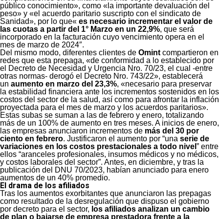
público conocimiento», como «la importante devaluación del
peso» y «el acuerdo paritario suscripto con el sindicato de
Sanidad», por lo que
«
es necesario incrementar el valor de
las cuotas a partir del 1° Marzo en un 22,9%
, que será
incorporado en la facturación cuyo vencimiento opera en el
mes de marzo de 2024″.
Del mismo modo, diferentes clientes de
Omint
compartieron en
redes que esta prepaga, «de conformidad a lo establecido por
el Decreto de Necesidad y Urgencia Nro. 70/23, el cual -entre
otras normas- derogó el Decreto Nro. 743/22», establecerá
un
aumento en marzo del 23,3%
, «necesario para preservar
la estabilidad financiera ante los incrementos sostenidos en los
costos del sector de la salud, así como para afrontar la inflación
proyectada para el mes de marzo y los acuerdos paritarios».
Estas subas se suman a las de febrero y enero, totalizando
más de un 100% de aumento en tres meses. A inicios de enero,
las empresas anunciaron incrementos de
más del 30 por
ciento en febrero
. Justificaron el aumento por “una
serie de
variaciones en los costos prestacionales a todo nivel
” entre
ellos “aranceles profesionales, insumos médicos y no médicos,
y costos laborales del sector”. Antes, en diciembre, y tras la
publicación del DNU 70/2023, habían anunciado para enero
aumentos de un 40% promedio.
El drama de los afiliados
Tras los aumentos exorbitantes que anunciaron las prepagas
como resultado de la desregulación que dispuso el gobierno
por decreto para el sector,
los afiliados analizan un cambio
de plan o bajarse de empresa prestadora frente a la