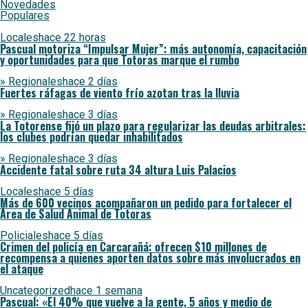
Novedades
Populares
Locales
hace 22 horas
Pascual motoriza “Impulsar Mujer”: más autonomía, capacitación
y oportunidades para que Totoras marque el rumbo
» Regionales
hace 2 días
Fuertes ráfagas de viento frío azotan tras la lluvia
» Regionales
hace 3 días
La Totorense fijó un plazo para regularizar las deudas arbitrales:
los clubes podrían quedar inhabilitados
» Regionales
hace 3 días
Accidente fatal sobre ruta 34 altura Luis Palacios
Locales
hace 5 días
Más de 600 vecinos acompañaron un pedido para fortalecer el
Área de Salud Animal de Totoras
Policiales
hace 5 días
Crimen del policía en Carcarañá: ofrecen $10 millones de
recompensa a quienes aporten datos sobre más involucrados en
el ataque
Uncategorized
hace 1 semana
Pascual: «El 40% que vuelve a la gente, 5 años y medio de