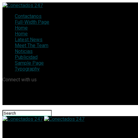
Contactanos
Full-Width Page
Home
Home
Latest News
Meet The Team
Noticias
Publicidad
Sample Page
Typography
Connect with us
Conectados 247