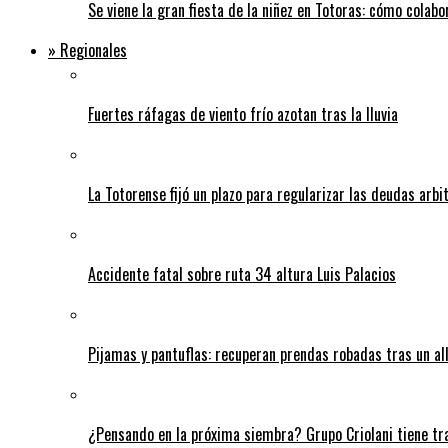
Se viene la gran fiesta de la niñez en Totoras: cómo colabo
» Regionales
Fuertes ráfagas de viento frío azotan tras la lluvia
La Totorense fijó un plazo para regularizar las deudas arbi
Accidente fatal sobre ruta 34 altura Luis Palacios
Pijamas y pantuflas: recuperan prendas robadas tras un 
¿Pensando en la próxima siembra? Grupo Criolani tiene tr