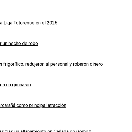
a Liga Totorense en el 2026
r un hecho de robo
frigorífico, redujeron al personal y robaron dinero
 en un gimnasio
arcarañá como principal atracción
das tras un allanamiento en Cañada de Gómez