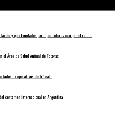
pudo justificar su procedencia
itación y oportunidades para que Totoras marque el rumbo
r el Área de Salud Animal de Totoras
autados en operativos de tránsito
 del certamen internacional en Argentina