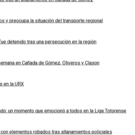
 y preocupa la situación del transporte regional
fue detenido tras una persecución en la región
e semana en Cañada de Gómez, Oliveros y Clason
s en la URX
ado: un momento que emocionó a todos en la Liga Totorense
 con elementos robados tras allanamientos policiales