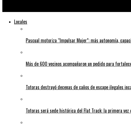
Secuestraron $20.000.000 y 17.000 dólares a un hombre que no 
Locales
Pascual motoriza “Impulsar Mujer”: más autonomía, capac
Más de 600 vecinos acompañaron un pedido para fortalece
Totoras destruyó decenas de caños de escape ilegales inc
Totoras será sede histórica del Flat Track: la primera vez