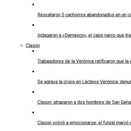
Rescataron 5 cachorros abandonados en un ca
Indagaron a «Damasco», el capo narco que tra
Clason
Trabajadores de la Verónica ratificaron que l
Se agrava la crisis en Lácteos Verónica: denun
Clason: atraparon a dos hombres de San Genaro 
Clason volvió a emocionarse: el futsal marcó e