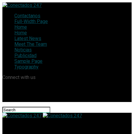
Contactanos
Full-Width Page
Home
Home
Latest News
Meet The Team
Noticias
Publicidad
Sample Page
Typography
Connect with us
Conectados 247