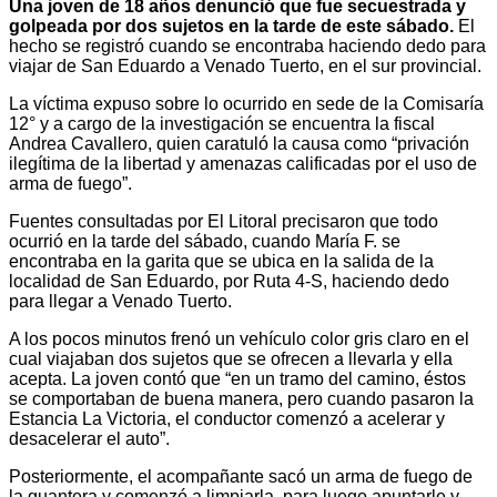
Una joven de 18 años denunció que fue secuestrada y
golpeada por dos sujetos en la tarde de este sábado.
El
hecho se registró cuando se encontraba haciendo dedo para
viajar de San Eduardo a Venado Tuerto, en el sur provincial.
La víctima expuso sobre lo ocurrido en sede de la Comisaría
12° y a cargo de la investigación se encuentra la fiscal
Andrea Cavallero, quien caratuló la causa como “privación
ilegítima de la libertad y amenazas calificadas por el uso de
arma de fuego”.
Fuentes consultadas por El Litoral precisaron que todo
ocurrió en la tarde del sábado, cuando María F. se
encontraba en la garita que se ubica en la salida de la
localidad de San Eduardo, por Ruta 4-S, haciendo dedo
para llegar a Venado Tuerto.
A los pocos minutos frenó un vehículo color gris claro en el
cual viajaban dos sujetos que se ofrecen a llevarla y ella
acepta. La joven contó que “en un tramo del camino, éstos
se comportaban de buena manera, pero cuando pasaron la
Estancia La Victoria, el conductor comenzó a acelerar y
desacelerar el auto”.
Posteriormente, el acompañante sacó un arma de fuego de
la guantera y comenzó a limpiarla, para luego apuntarle y