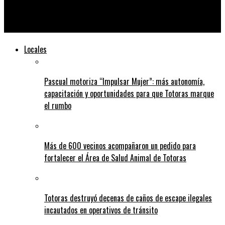
Una chica denunció que hacía dedo, la secuestraron y
amenazaron con violarla y matarla
Locales
Pascual motoriza “Impulsar Mujer”: más autonomía,
capacitación y oportunidades para que Totoras marque
el rumbo
Más de 600 vecinos acompañaron un pedido para
fortalecer el Área de Salud Animal de Totoras
Totoras destruyó decenas de caños de escape ilegales
incautados en operativos de tránsito