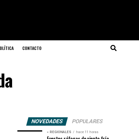
OLÍTICA
CONTACTO
da
NOVEDADES
POPULARES
» REGIONALES
hace 11 horas
Fuertes ráfagas de viento frío