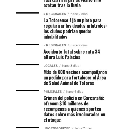
azotan tras la lluvia
» REGIONALES
hace 2 días
La Totorense fijó un plazo para
regularizar las deudas arbitrales:
los clubes podrían quedar
inhabilitados
» REGIONALES
hace 2 días
Accidente fatal sobre ruta 34
altura Luis Palacios
LOCALES
hace 3 días
Más de 600 vecinos acompañaron
un pedido para fortalecer el Área
de Salud Animal de Totoras
POLICIALES
hace 4 días
Crimen del policía en Carcarañá:
ofrecen $10 millones de
recompensa a quienes aporten
datos sobre más involucrados en
el ataque
UNCATEGORIZED
hace 7 días