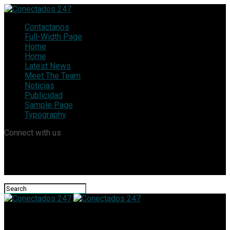
Contactanos
Full-Width Page
Home
Home
Latest News
Meet The Team
Noticias
Publicidad
Sample Page
Typography
Connect with us
Conectados 247