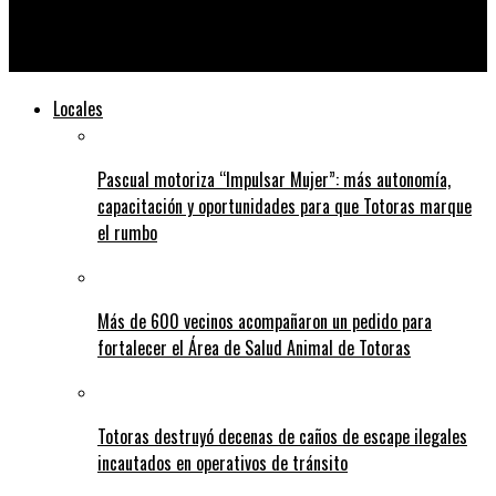
Macabro hallazgo: encuentran un cráneo y restos óseos en la
costa del río Salado
Locales
Pascual motoriza “Impulsar Mujer”: más autonomía,
capacitación y oportunidades para que Totoras marque
el rumbo
Más de 600 vecinos acompañaron un pedido para
fortalecer el Área de Salud Animal de Totoras
Totoras destruyó decenas de caños de escape ilegales
incautados en operativos de tránsito