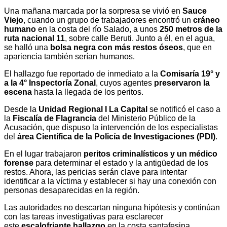
Una mañana marcada por la sorpresa se vivió en
Sauce
Viejo
, cuando un grupo de trabajadores encontró un
cráneo
humano
en la costa del río Salado, a unos
250 metros de la
ruta nacional 11
, sobre calle Beruti. Junto a él, en el agua,
se halló una
bolsa negra con más restos óseos
, que en
apariencia también serían humanos.
El hallazgo fue reportado de inmediato a la
Comisaría 19° y
a la 4° Inspectoría Zonal
, cuyos agentes
preservaron la
escena
hasta la llegada de los peritos.
Desde la
Unidad Regional I La Capital
se notificó el caso a
la
Fiscalía de Flagrancia
del Ministerio Público de la
Acusación, que dispuso la intervención de los especialistas
del
área Científica de la Policía de Investigaciones (PDI)
.
En el lugar trabajaron
peritos criminalísticos y un médico
forense
para determinar el estado y la antigüedad de los
restos. Ahora, las pericias serán clave para intentar
identificar a la víctima y establecer si hay una conexión con
personas desaparecidas en la región.
Las autoridades no descartan ninguna hipótesis y continúan
con las tareas investigativas para esclarecer
este
escalofriante hallazgo
en la costa santafesina.