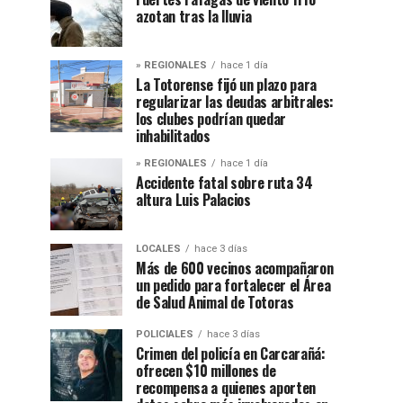
azotan tras la lluvia
» REGIONALES
hace 1 día
La Totorense fijó un plazo para
regularizar las deudas arbitrales:
los clubes podrían quedar
inhabilitados
» REGIONALES
hace 1 día
Accidente fatal sobre ruta 34
altura Luis Palacios
LOCALES
hace 3 días
Más de 600 vecinos acompañaron
un pedido para fortalecer el Área
de Salud Animal de Totoras
POLICIALES
hace 3 días
Crimen del policía en Carcarañá:
ofrecen $10 millones de
recompensa a quienes aporten