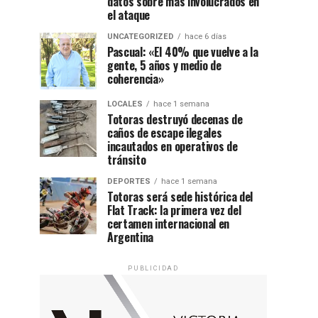
datos sobre más involucrados en
el ataque
UNCATEGORIZED
hace 6 días
Pascual: «El 40% que vuelve a la
gente, 5 años y medio de
coherencia»
LOCALES
hace 1 semana
Totoras destruyó decenas de
caños de escape ilegales
incautados en operativos de
tránsito
DEPORTES
hace 1 semana
Totoras será sede histórica del
Flat Track: la primera vez del
certamen internacional en
Argentina
PUBLICIDAD