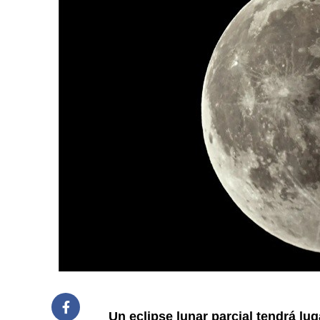
Un eclipse lunar parcial tendrá lu