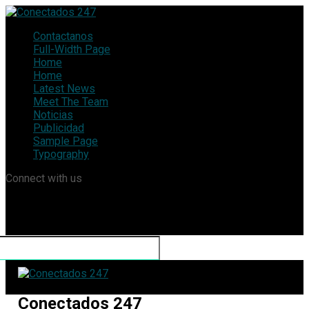
Contactanos
Full-Width Page
Home
Home
Latest News
Meet The Team
Noticias
Publicidad
Sample Page
Typography
Connect with us
Conectados 247