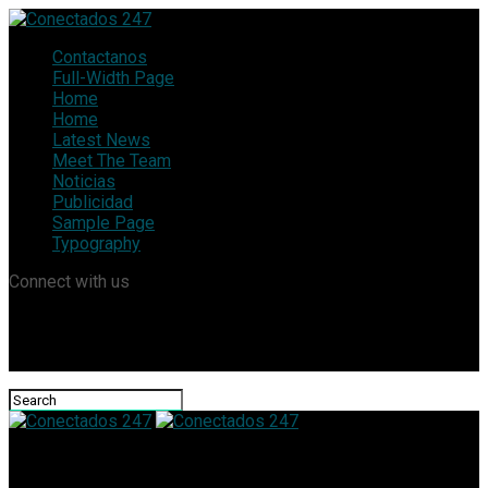
Contactanos
Full-Width Page
Home
Home
Latest News
Meet The Team
Noticias
Publicidad
Sample Page
Typography
Connect with us
Conectados 247