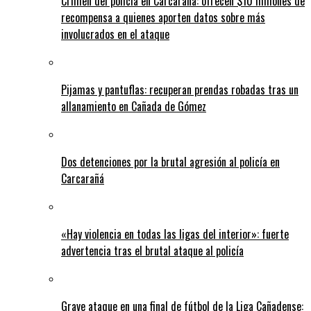
Crimen del policía en Carcarañá: ofrecen $10 millones de
recompensa a quienes aporten datos sobre más
involucrados en el ataque
Pijamas y pantuflas: recuperan prendas robadas tras un
allanamiento en Cañada de Gómez
Dos detenciones por la brutal agresión al policía en
Carcarañá
«Hay violencia en todas las ligas del interior»: fuerte
advertencia tras el brutal ataque al policía
Grave ataque en una final de fútbol de la Liga Cañadense: