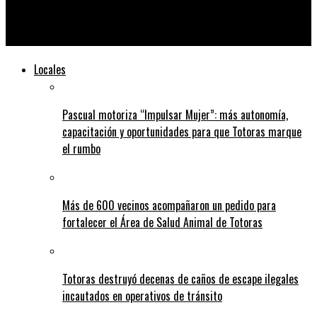
Pascual continúa gestionando y realizando aportes a la
comunidad: entre mayo y junio donó más de 800 mil pesos
Locales
Pascual motoriza “Impulsar Mujer”: más autonomía,
capacitación y oportunidades para que Totoras marque
el rumbo
Más de 600 vecinos acompañaron un pedido para
fortalecer el Área de Salud Animal de Totoras
Totoras destruyó decenas de caños de escape ilegales
incautados en operativos de tránsito