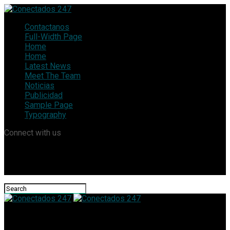
Contactanos
Full-Width Page
Home
Home
Latest News
Meet The Team
Noticias
Publicidad
Sample Page
Typography
Connect with us
Conectados 247