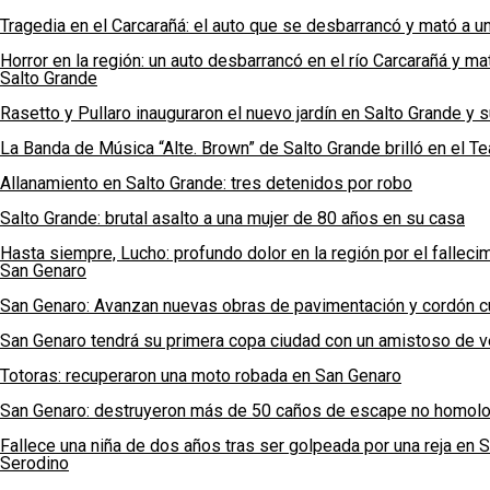
Tragedia en el Carcarañá: el auto que se desbarrancó y mató a u
Horror en la región: un auto desbarrancó en el río Carcarañá y m
Salto Grande
Rasetto y Pullaro inauguraron el nuevo jardín en Salto Grande y 
La Banda de Música “Alte. Brown” de Salto Grande brilló en el Tea
Allanamiento en Salto Grande: tres detenidos por robo
Salto Grande: brutal asalto a una mujer de 80 años en su casa
Hasta siempre, Lucho: profundo dolor en la región por el fallec
San Genaro
San Genaro: Avanzan nuevas obras de pavimentación y cordón c
San Genaro tendrá su primera copa ciudad con un amistoso de ve
Totoras: recuperaron una moto robada en San Genaro
San Genaro: destruyeron más de 50 caños de escape no homolog
Fallece una niña de dos años tras ser golpeada por una reja en 
Serodino