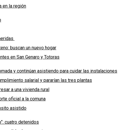
 en la región
o
 heridas
teno: buscan un nuevo hogar
entes en San Genaro y Totoras
omada y continúan asistiendo para cuidar las instalaciones
plimiento salarial y pararían las tres plantas
esar a una vivienda rural
rte oficial a la comuna
sito asistido
o”: cuatro detenidos