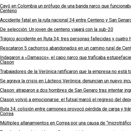
Cayó en Colombia un prófugo de una banda narco que funcionaba
Centeno
Accidente fatal en la ruta nacional 34 entre Centeno y San Genar
De selección: Un joven de centeno viajará con la sub-20
Trágico accidente en Ruta 34: tres personas fallecidas y cuatro
Rescataron 5 cachorros abandonados en un camino rural de Cen
Indagaron a «Damasco», el capo narco que traficaba estupefaci
Clason
Trabajadores de la Verónica ratificaron que la empresa no está t
Se agrava la crisis en Lácteos Verónica: denuncian un nuevo incum
Clason: atraparon a dos hombres de San Genaro tras intentar ingr
Clason volvió a emocionarse: el futsal marcó el regreso del depo
Ruta 34: colisión entre camiones provocó pérdida de carga y trán
Correa
Múltiples allanamientos en Correa por una causa de “microtráfic