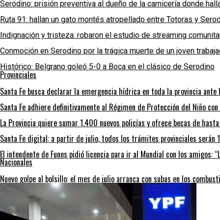
Serodino: prisión preventiva al dueño de la carnicería donde hal
Ruta 91: hallan un gato montés atropellado entre Totoras y Sero
Indignación y tristeza: robaron el estudio de streaming comunit
Conmoción en Serodino por la trágica muerte de un joven trabaja
Histórico: Belgrano goleó 5-0 a Boca en el clásico de Serodino
Provinciales
Santa Fe busca declarar la emergencia hídrica en toda la provincia ante l
Santa Fe adhiere definitivamente al Régimen de Protección del Niño con
La Provincia quiere sumar 1.400 nuevos policías y ofrece becas de hast
Santa Fe digital: a partir de julio, todos los trámites provinciales será
El intendente de Funes pidió licencia para ir al Mundial con los amigos: 
Nacionales
Nuevo golpe al bolsillo: el mes de julio arranca con subas en los combust