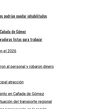
bes podrían quedar inhabilitados
n Cañada de Gómez
radoras listas para trabajar
n el 2026
o
eron al personal y robaron dinero
ipal atracción
miento en Cañada de Gómez
uación del transporte regional