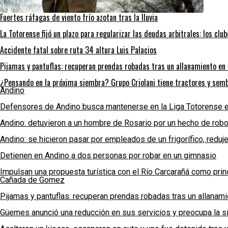
Fuertes ráfagas de viento frío azotan tras la lluvia
La Totorense fijó un plazo para regularizar las deudas arbitrales: los clu
Accidente fatal sobre ruta 34 altura Luis Palacios
Pijamas y pantuflas: recuperan prendas robadas tras un allanamiento e
¿Pensando en la próxima siembra? Grupo Criolani tiene tractores y semb
Andino
Defensores de Andino busca mantenerse en la Liga Totorense e
Andino: detuvieron a un hombre de Rosario por un hecho de rob
Andino: se hicieron pasar por empleados de un frigorífico, reduj
Detienen en Andino a dos personas por robar en un gimnasio
Impulsan una propuesta turística con el Río Carcarañá como princ
Cañada de Gomez
Pijamas y pantuflas: recuperan prendas robadas tras un allana
Güemes anunció una reducción en sus servicios y preocupa la sit