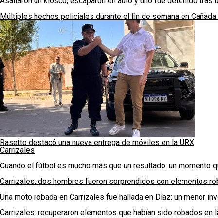
Asaltaron un kiosco, escaparon en auto y uno fue detenido tras 
Múltiples hechos policiales durante el fin de semana en Cañada
Rasetto destacó una nueva entrega de móviles en la URX
Carrizales
Cuando el fútbol es mucho más que un resultado: un momento q
Carrizales: dos hombres fueron sorprendidos con elementos rob
Una moto robada en Carrizales fue hallada en Díaz: un menor in
Carrizales: recuperaron elementos que habían sido robados en l