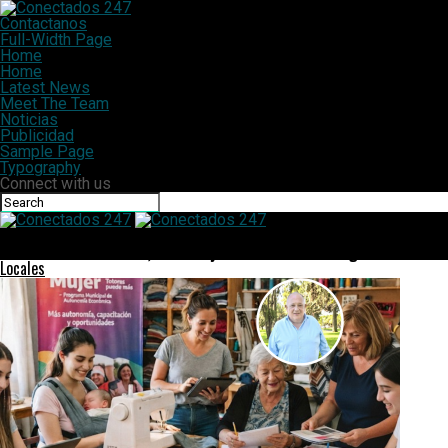
Contactanos
Full-Width Page
Home
Home
Latest News
Meet The Team
Noticias
Publicidad
Sample Page
Typography
Connect with us
Conectados 247
Por iniciativa de Giles, el concejo reconoció a los organizadores d
Locales