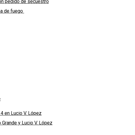
con pedido de secuestro
rma de fuego
e
34 en Lucio V. López
o Grande y Lucio V. López