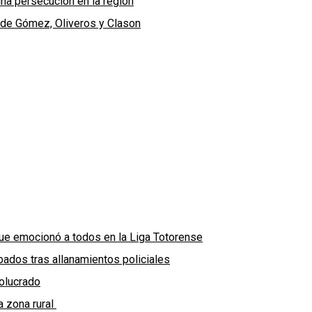
una persecución en la región
 de Gómez, Oliveros y Clason
ue emocionó a todos en la Liga Totorense
ados tras allanamientos policiales
volucrado
a zona rural