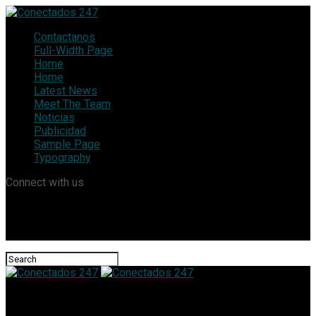
Contactanos
Full-Width Page
Home
Home
Latest News
Meet The Team
Noticias
Publicidad
Sample Page
Typography
Connect with us
Conectados 247