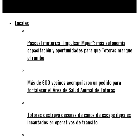
Recuperaron objetos robados en una vivienda de San Genaro
Locales
Pascual motoriza “Impulsar Mujer”: más autonomía,
capacitación y oportunidades para que Totoras marque
el rumbo
Más de 600 vecinos acompañaron un pedido para
fortalecer el Área de Salud Animal de Totoras
Totoras destruyó decenas de caños de escape ilegales
incautados en operativos de tránsito