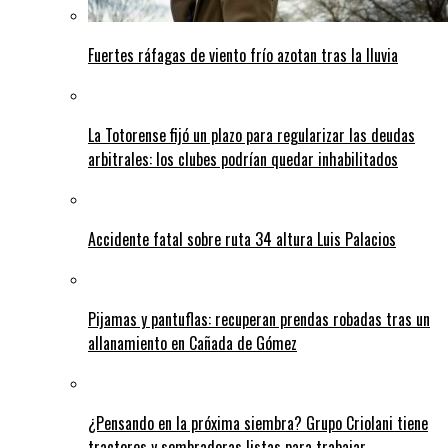
Fuertes ráfagas de viento frío azotan tras la lluvia
La Totorense fijó un plazo para regularizar las deudas
arbitrales: los clubes podrían quedar inhabilitados
Accidente fatal sobre ruta 34 altura Luis Palacios
Pijamas y pantuflas: recuperan prendas robadas tras un
allanamiento en Cañada de Gómez
¿Pensando en la próxima siembra? Grupo Criolani tiene
tractores y sembradoras listas para trabajar