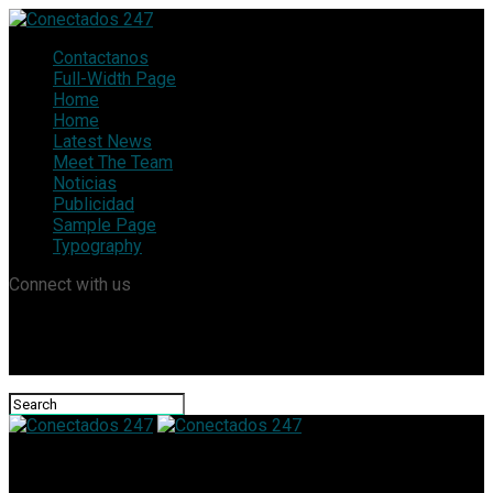
Contactanos
Full-Width Page
Home
Home
Latest News
Meet The Team
Noticias
Publicidad
Sample Page
Typography
Connect with us
Conectados 247