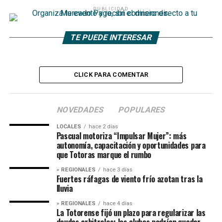
PUBLICIDAD
TE PUEDE INTERESAR
CLICK PARA COMENTAR
NOVEDADES
POPULARES
LOCALES
hace 2 días
Pascual motoriza “Impulsar Mujer”: más
autonomía, capacitación y oportunidades para
que Totoras marque el rumbo
» REGIONALES
hace 3 días
Fuertes ráfagas de viento frío azotan tras la
lluvia
» REGIONALES
hace 4 días
La Totorense fijó un plazo para regularizar las