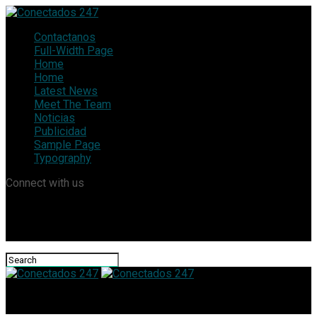
Contactanos
Full-Width Page
Home
Home
Latest News
Meet The Team
Noticias
Publicidad
Sample Page
Typography
Connect with us
Conectados 247