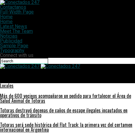
Contactanos
Full-Width Page
Home
Home
Latest News
Meet The Team
Noticias
Publicidad
Sample Page
Typography
Connect with us
Conectados 247
Cañada de Gómez: se conoció la grilla completa del festival Las
Tres Lunas
Locales
Más de 600 vecinos acompañaron un pedido para fortalecer el Área de
Salud Animal de Totoras
Totoras destruyó decenas de caños de escape ilegales incautados en
operativos de tránsito
Totoras será sede histórica del Flat Track: la primera vez del certamen
internacional en Argentina