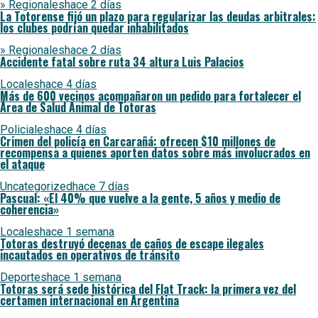
» Regionales
hace 2 días
La Totorense fijó un plazo para regularizar las deudas arbitrales:
los clubes podrían quedar inhabilitados
» Regionales
hace 2 días
Accidente fatal sobre ruta 34 altura Luis Palacios
Locales
hace 4 días
Más de 600 vecinos acompañaron un pedido para fortalecer el
Área de Salud Animal de Totoras
Policiales
hace 4 días
Crimen del policía en Carcarañá: ofrecen $10 millones de
recompensa a quienes aporten datos sobre más involucrados en
el ataque
Uncategorized
hace 7 días
Pascual: «El 40% que vuelve a la gente, 5 años y medio de
coherencia»
Locales
hace 1 semana
Totoras destruyó decenas de caños de escape ilegales
incautados en operativos de tránsito
Deportes
hace 1 semana
Totoras será sede histórica del Flat Track: la primera vez del
certamen internacional en Argentina