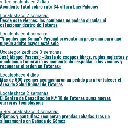
» Regionales
hace 2 días
Accidente fatal sobre ruta 34 altura Luis Palacios
Locales
hace 2 semanas
Desde este viernes, los camiones no podrán circular ni
estacionar dentro de Totoras
Locales
hace 4 semanas
“Vínculos que Sanan”: Pascual presentó un programa para que
ningún adulto mayor esté solo
Uncategorized
hace 3 semanas
José Manuel Pascual: «Basta de escapes libres, ruidos molestos y
conducción temeraria es momento de respaldar a los vecinos y
recuperar el orden en Totoras»
Locales
hace 4 días
Más de 600 vecinos acompañaron un pedido para fortalecer el
Área de Salud Animal de Totoras
Locales
hace 2 semanas
El Centro de Capacitación N.º 18 de Totoras suma nuevas
carreras tecnológicas
» Regionales
hace 3 semanas
Pijamas y pantuflas: recuperan prendas robadas tras un
allanamiento en Cañada de Gómez