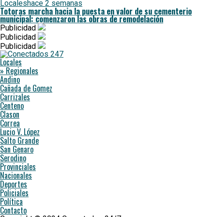
Locales
hace 2 semanas
Totoras marcha hacia la puesta en valor de su cementerio
municipal: comenzaron las obras de remodelación
Publicidad
Publicidad
Publicidad
Locales
» Regionales
Andino
Cañada de Gomez
Carrizales
Centeno
Clason
Correa
Lucio V. López
Salto Grande
San Genaro
Serodino
Provinciales
Nacionales
Deportes
Policiales
Política
Contacto