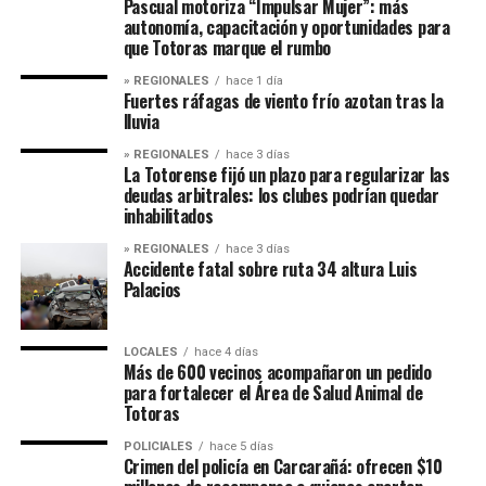
Pascual motoriza “Impulsar Mujer”: más
autonomía, capacitación y oportunidades para
que Totoras marque el rumbo
» REGIONALES
hace 1 día
Fuertes ráfagas de viento frío azotan tras la
lluvia
» REGIONALES
hace 3 días
La Totorense fijó un plazo para regularizar las
deudas arbitrales: los clubes podrían quedar
inhabilitados
» REGIONALES
hace 3 días
Accidente fatal sobre ruta 34 altura Luis
Palacios
LOCALES
hace 4 días
Más de 600 vecinos acompañaron un pedido
para fortalecer el Área de Salud Animal de
Totoras
POLICIALES
hace 5 días
Crimen del policía en Carcarañá: ofrecen $10