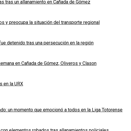
das tras un allanamiento en Cañada de Gómez
 y preocupa la situación del transporte regional
fue detenido tras una persecución en la región
e semana en Cañada de Gómez, Oliveros y Clason
s en la URX
ado: un momento que emocionó a todos en la Liga Totorense
 con elementos robados tras allanamientos policiales