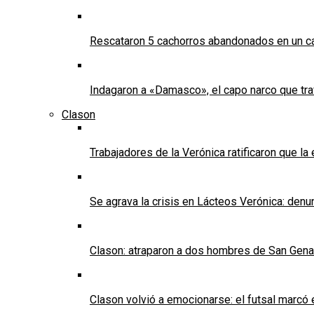
Rescataron 5 cachorros abandonados en un ca
Indagaron a «Damasco», el capo narco que tra
Clason
Trabajadores de la Verónica ratificaron que l
Se agrava la crisis en Lácteos Verónica: denun
Clason: atraparon a dos hombres de San Genaro 
Clason volvió a emocionarse: el futsal marcó e