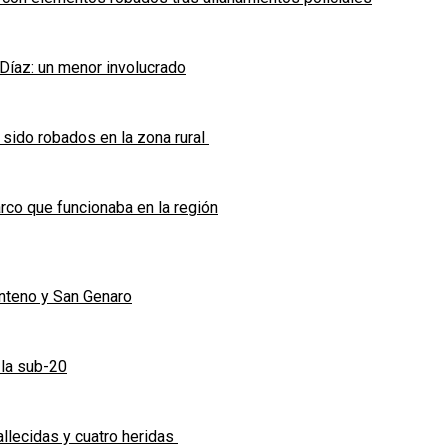
 Díaz: un menor involucrado
 sido robados en la zona rural
co que funcionaba en la región
enteno y San Genaro
 la sub-20
allecidas y cuatro heridas