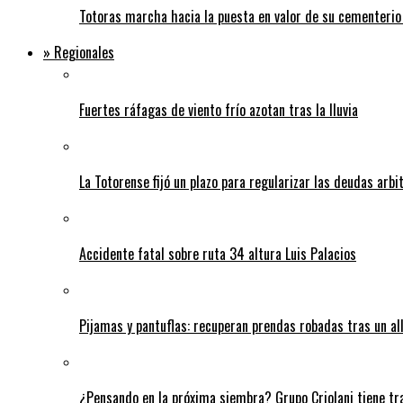
Totoras marcha hacia la puesta en valor de su cementerio
» Regionales
Fuertes ráfagas de viento frío azotan tras la lluvia
La Totorense fijó un plazo para regularizar las deudas arbi
Accidente fatal sobre ruta 34 altura Luis Palacios
Pijamas y pantuflas: recuperan prendas robadas tras un 
¿Pensando en la próxima siembra? Grupo Criolani tiene tr