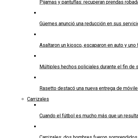
Pijamas y pantuflas: recuperan prendas roba
Güemes anunció una reducción en sus servicios
Asaltaron un kiosco, escaparon en auto y uno 
Múltiples hechos policiales durante el fin d
Rasetto destacó una nueva entrega de móvile
Carrizales
Cuando el fútbol es mucho más que un result
Carrizales: dos hombres fueron sorprendidos