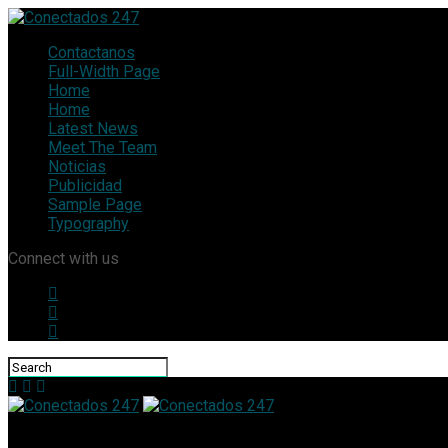
Contactanos
Full-Width Page
Home
Home
Latest News
Meet The Team
Noticias
Publicidad
Sample Page
Typography
Connect with us