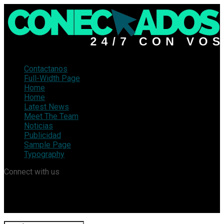
Contactanos
Full-Width Page
Home
Home
Latest News
Meet The Team
Noticias
Publicidad
Sample Page
Typography
Connect with us