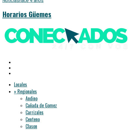
Noticias
hace 4 años
Horarios Güemes
Locales
» Regionales
Andino
Cañada de Gomez
Carrizales
Centeno
Clason