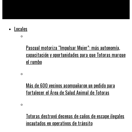
No se guardaron nada: Alba ganó la primera semifinal en un
partidazo
Locales
Pascual motoriza “Impulsar Mujer”: más autonomía,
capacitación y oportunidades para que Totoras marque
el rumbo
Más de 600 vecinos acompañaron un pedido para
fortalecer el Área de Salud Animal de Totoras
Totoras destruyó decenas de caños de escape ilegales
incautados en operativos de tránsito