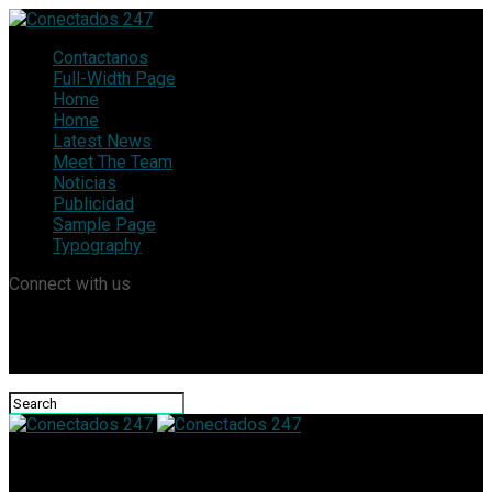
Contactanos
Full-Width Page
Home
Home
Latest News
Meet The Team
Noticias
Publicidad
Sample Page
Typography
Connect with us
Conectados 247