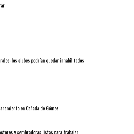
rar
trales: los clubes podrían quedar inhabilitados
allanamiento en Cañada de Gómez
actores y sembradoras listas para trabajar