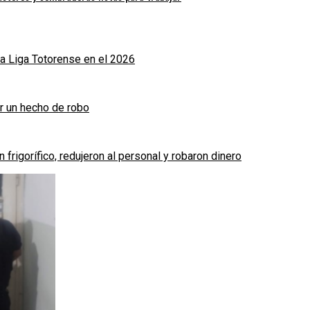
a Liga Totorense en el 2026
r un hecho de robo
frigorífico, redujeron al personal y robaron dinero