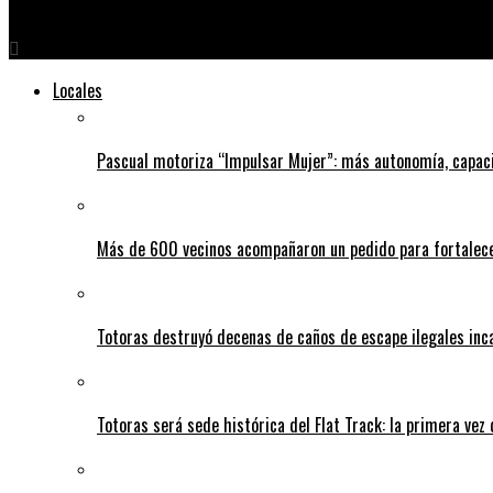
Conectados 247
Locales
Pascual motoriza “Impulsar Mujer”: más autonomía, capac
Más de 600 vecinos acompañaron un pedido para fortalece
Totoras destruyó decenas de caños de escape ilegales inc
Totoras será sede histórica del Flat Track: la primera vez