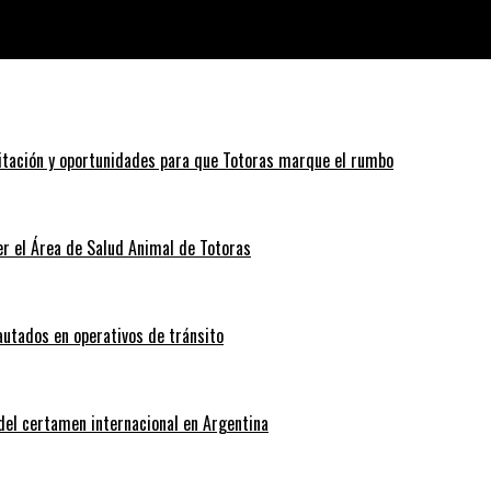
itación y oportunidades para que Totoras marque el rumbo
r el Área de Salud Animal de Totoras
autados en operativos de tránsito
 del certamen internacional en Argentina