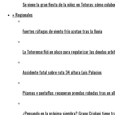
Se viene la gran fiesta de la niñez en Totoras: cómo colabo
» Regionales
Fuertes ráfagas de viento frío azotan tras la lluvia
La Totorense fijó un plazo para regularizar las deudas arbi
Accidente fatal sobre ruta 34 altura Luis Palacios
Pijamas y pantuflas: recuperan prendas robadas tras un 
¿Pensando en la próxima siembra? Grupo Criolani tiene tr