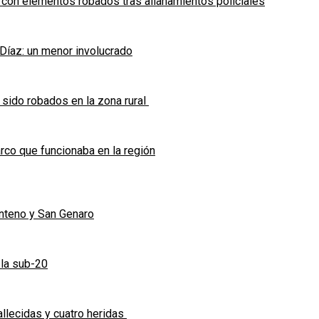
 con elementos robados tras allanamientos policiales
 Díaz: un menor involucrado
 sido robados en la zona rural
co que funcionaba en la región
enteno y San Genaro
 la sub-20
allecidas y cuatro heridas