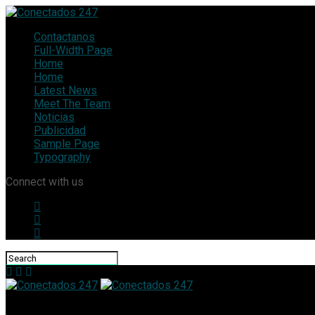
Contactanos
Full-Width Page
Home
Home
Latest News
Meet The Team
Noticias
Publicidad
Sample Page
Typography
Connect with us