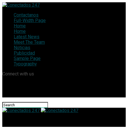
Contactanos
Full-Width Page
Home
Home
Latest News
Meet The Team
Noticias
Publicidad
Sample Page
Typography
Connect with us
Conectados 247