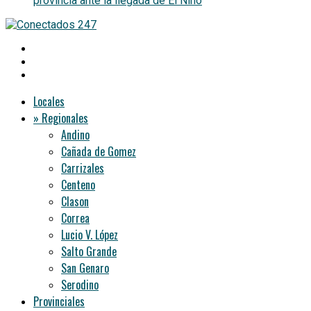
provincia ante la llegada de El Niño
Locales
» Regionales
Andino
Cañada de Gomez
Carrizales
Centeno
Clason
Correa
Lucio V. López
Salto Grande
San Genaro
Serodino
Provinciales