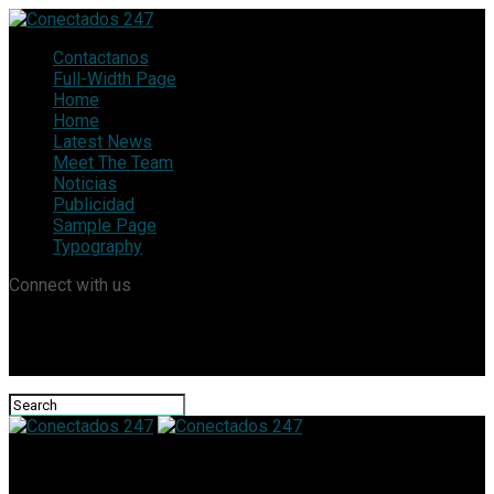
Contactanos
Full-Width Page
Home
Home
Latest News
Meet The Team
Noticias
Publicidad
Sample Page
Typography
Connect with us
Conectados 247